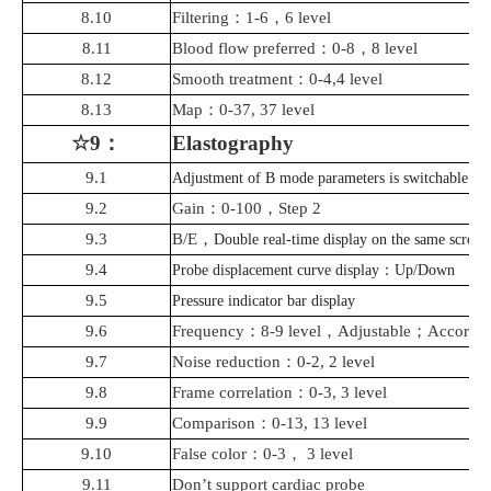
8.10
Filtering
：
1-6
，
6 level
8.11
Blood flow preferred
：
0-8
，
8 level
8.12
Smooth treatment
：
0-4,4 level
8.13
Map
：
0-37,
37 level
☆9
：
Elastography
9.1
Adjustment of B mode parameters is switchable
9.2
Gain
：
0-100
，
Step 2
9.3
B/E
，
Double real-time display on the same screen
9.4
Probe displacement curve display
：
Up/Down
9.5
Pressure indicator bar display
9.6
Frequency
：
8-9 level
，
Adjustable
；
Accordin
9.7
Noise reduction
：
0-2, 2 level
9.8
Frame correlation
：
0-3, 3 level
9.9
Comparison
：
0-13, 13 level
9.10
False color
：
0-3
，
3 level
9.11
Don’t support
cardiac probe