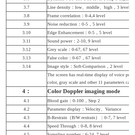
3.7
Line density
：
low
、
middle
、
high
，
3 level
3.8
Frame correlation
：
0-4,4 level
3.9
Noise reduction
：
0-5
，
5 level
3.10
Edge Enhancement
：
0-5
，
5 level
3.11
Sound power
：
2-10, 9 level
3.12
Grey scale
：
0-67, 67 level
3.13
False color
：
0-67
，
67 level
3.14
Image style
：
Soft-Comparison
，
2 level
The screen has real-time display of voice pow
color, gray scale and other 11 parameters can 
4
：
Color
Doppler
imaging mode
4.1
Blood gain
：
0-100
，
Step 2
4.2
Parameter display
：
Velocity
、
Variance
4.3
B-Restrain
（
B/W restrain
）：
0-7, 7 level
4.4
Speed Through
：
0-8, 8 level
4.5
Sampling
number
：
6-24, 7 level