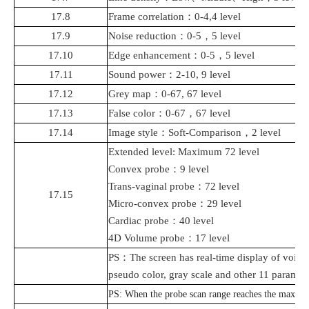
17.8
Frame correlation
：
0-4,4 level
17.9
Noise reduction
：
0-5
，
5 level
17.10
Edge enhancement
：
0-5
，
5 level
17.11
Sound power
：
2-10, 9 level
17.12
Grey map
：
0-67, 67 level
17.13
False color
：
0-67
，
67 level
17.14
Image style
：
Soft-Comparison
，
2 level
Extended level: Maximum 72 level
Convex pro
b
e
：
9 level
Trans
-
vaginal probe
：
72 level
17.15
Micro-convex probe
：
29 level
Cardiac
probe
：
40 level
4D
Volume probe
：
17 level
PS
：
The screen has real-time display of voic
pseudo color, gray scale and other 11 paramet
PS: When the probe scan range reaches the maximum