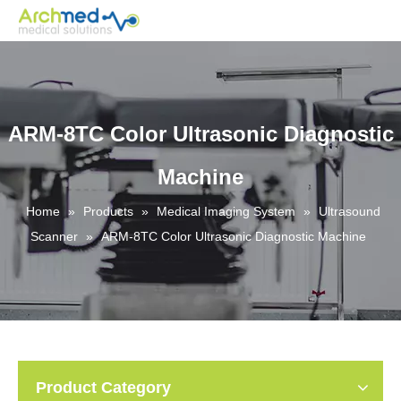
ARM-8TC Color Ultrasonic Diagnostic
Machine
Home
»
Products
»
Medical Imaging System
»
Ultrasound
Scanner
»
ARM-8TC Color Ultrasonic Diagnostic Machine
Product Category