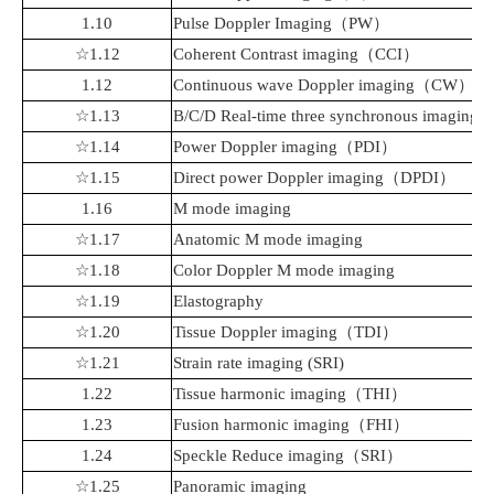
1.10
Pulse Doppler Imaging
（
PW
）
☆1.12
Coherent Contrast
imaging
（
CCI
）
1.12
Continuous wave
Doppler
imaging
（
CW
）
☆1.13
B/C/D Real-time three synchronous imaging
☆1.14
Power
Doppler
imaging
（
PDI
）
☆1.15
Direct power
Doppler
imaging
（
DPDI
）
1.16
M mode imaging
☆1.17
Anatomic M mode imagin
g
☆1.18
Color
Doppler
M mode imaging
☆
1.19
Elastography
☆1.20
Tissue Doppler imaging
（
TDI
）
☆1.21
Strain rate imaging (SRI)
1.22
Tissue harmonic imaging
（
THI
）
1.23
Fusion harmonic imaging
（
FHI
）
1.24
Speckle Reduce imaging
（
SRI
）
☆1.25
Panoramic
imaging