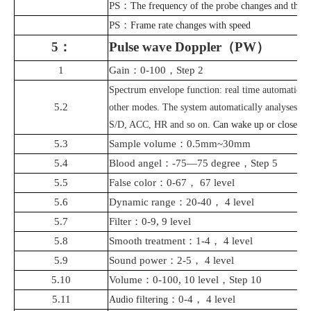
PS
：
The frequency of the probe changes and the f
PS
：
Frame rate changes with speed
5
：
P
ul
s
e
wave
Doppler
（
PW
）
1
Gain
：
0-100
，
Step 2
Spectrum envelope function: real time automatic 
5.2
other modes. The system automatically analyses and
S/D, ACC, HR and so on.
Can wake up or close
5.3
Sample volume
：
0.5mm~30mm
5.4
Blood angel
：
-75—75 degree
，
Step 5
5.5
False color
：
0-67
，
67 level
5.6
Dynamic range
：
20-40
，
4 level
5.7
Filter
：
0-9, 9 level
5.8
Smooth treatment
：
1-4
，
4 level
5.9
Sound power
：
2-5
，
4 level
5.10
Volume
：
0-100, 10 level
，
Step 10
5.11
：
0-4
，
4 level
Audio filtering