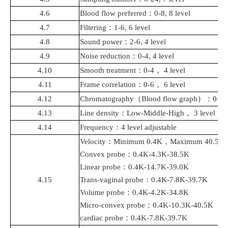
4.6
Blood flow preferred
：
0-8, 8 level
4.7
Filtering
：
1-6, 6 level
4.8
Sound power
：
2-6, 4 level
4.9
Noise reduction
：
0-4, 4 level
4.10
Smooth treatment
：
0-4
，
4 level
4.11
Frame correlation
：
0-6
，
6 level
4.12
Chromatography
（
Blood flow graph
）：
0-37
4.13
Line density
：
Low-Middle-High
，
3 level
4.14
Frequency
：
4 level adjustable
Velocity
：
Minimum 0.4K
，
Maximum 40.5K
Convex probe
：
0.4K-4.3K-38.5K
Linear probe
：
0.4K-14.7K-39.0K
4.15
Trans
-
vaginal probe
：
0.4K-7.8K-39.7K
Volume probe
：
0.4K-4.2K-34.8K
Micro-convex probe
：
0.4K-10.3K-40.5K
cardiac probe
：
0.4K-7.8K-39.7K