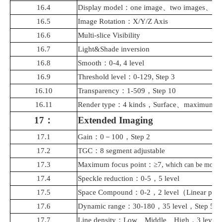
16.4
Display model
：
one image
、
two images
、
fo
16.5
Image Rotation
：
X/Y/Z Axis
16.6
Multi
-
slice Visibility
16.7
Light&Shade inversion
16.8
Smooth
：
0-4, 4 level
16.9
Threshold level
：
0-129, Step 3
16.10
Transparency
：
1-509
，
Step 10
16.11
Render type
：
4 kinds
，
Surface
、
maximum
17
：
Extended Imaging
17.1
Gain
：
0
－
100
，
Step 2
17.2
TGC
：
8 segment adjustable
17.3
Maximum focus point
：
≥7,
which can be moved 
17.4
Speckle reduction
：
0-5
，
5 level
17.5
Space Compound
：
0-2
，
2 level
（
Linear prob
17.6
Dynamic range
：
30-180
，
35 level
，
Step 5
17.7
Line density
：
Low
、
Middle
、
High
，
3 level