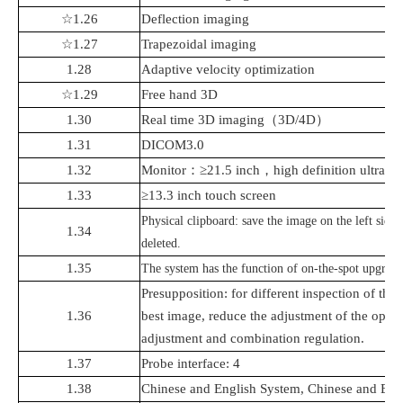
☆
1.26
Deflection imaging
☆
1.27
Trapezoidal imaging
1.28
Adaptive velocity optimization
☆1.29
Free hand 3D
1.30
Real time 3D imaging
（
3D/4D
）
1.31
DICOM3.0
1.32
Monitor
：
≥
21.5
inch
，
high definition ultraso
1.33
≥
13.3
inch touch screen
Physical clipboard: save the image on the left side 
1.34
deleted.
1.35
The system has the function of on-the-spot upgrade
Presupposition: for different inspection of the 
1.36
best image, reduce the adjustment of the oper
adjustment and combination regulation.
1.37
Probe interface: 4
1.38
Chinese and English System, Chinese and Engl