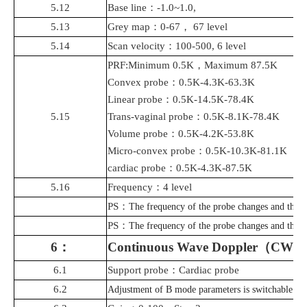
5.12
Base line
：
-1.0~1.0,
5.13
Grey map
：
0-67
，
67 level
5.14
Scan velocity
：
100-500, 6 level
PRF:Minimum 0.5K
，
Maximum 87.5K
Convex probe
：
0.5K-4.3K-63.3K
Linear probe
：
0.5K-14.5K-78.4K
5.15
Trans
-
vaginal probe
：
0.5K-8.1K-78.4K
Volume probe
：
0.5K-4.2K-53.8K
Micro-convex probe
：
0.5K-10.3K-81.1K
cardiac probe
：
0.5K-4.3K-87.5K
5.16
Frequency
：
4 level
PS
：
The frequency of the probe changes and the 
PS
：
The frequency of the probe changes and the f
6
：
Continuous Wave
Doppler
（
CW
）
6.1
Support probe
：
Cardiac
probe
6.2
Adjustment of B mode parameters is switchable