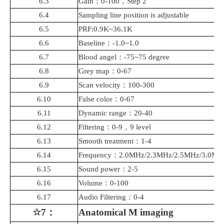
6.3
Gain
：
0-100
，
Step 2
6.4
Sampling line position is adjustable
6.5
PRF:0.9K~36.1K
6.6
Baseline
：
-1.0~1.0
6.7
Blood angel
：
-75~75 degree
6.8
Grey map
：
0-67
6.9
Scan velocity
：
100-300
6.10
False color
：
0-67
6.11
Dynamic range
：
20-40
6.12
Filtering
：
0-9
，
9 level
6.13
Smooth treatment
：
1-4
6.14
Frequency
：
2.0MHz/2.3MHz/2.5MHz/3.0MH
6.15
Sound power
：
2-5
6.16
Volume
：
0-100
6.17
Audio
Filtering
：
0-4
☆7
：
Anatomical M imaging