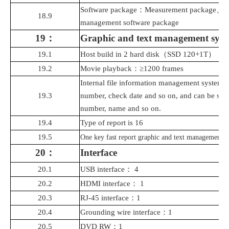
Software package
：
Measurement package
、
S
18.9
management software package
19
：
Graphic and text management sys
19.1
Host build in 2 hard disk
（
SSD 120+1T
），
S
19.2
Movie
playback
：
≥1200 frames
Internal file information management system:
19.3
number, check date and so on, and can be se
number, name and so on.
19.4
Type of report is 16
19.5
One key fast report graphic and text management
20
：
Interface
20.1
USB interface
：
4
20.2
HDMI
interface
：
1
20.3
RJ-45 interface
：
1
20.4
Grounding wire interface
：
1
20.5
DVD
RW
：
1