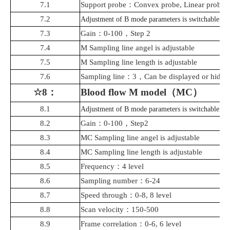
7.1
Support probe
：
Convex probe, Linear probe,
7.2
Adjustment of B mode parameters is switchable
7.3
Gain
：
0-100
，
Step 2
7.4
M Sampling line angel is adjustable
7.5
M
Sampling
line length is adjustable
7.6
Sampling line
：
3
，
Can be displayed or hidde
☆8
：
Blood flow
M model
（
MC
）
8.1
Adjustment of B mode parameters is switchable
8.2
Gain
：
0-100
，
Step2
8.3
MC Sampling line angel is adjustable
8.4
MC
Sampling
line length is adjustable
8.5
Frequency
：
4 level
8.6
Sampling
number
：
6-24
8.7
Speed through
：
0-8, 8 level
8.8
Scan velocity
：
150-500
8.9
Frame correlation
：
0-6, 6 level