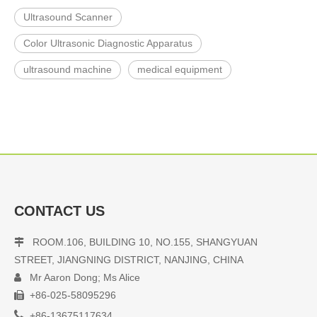
Ultrasound Scanner
Color Ultrasonic Diagnostic Apparatus
ultrasound machine
medical equipment
CONTACT US
ROOM.106, BUILDING 10, NO.155, SHANGYUAN

STREET, JIANGNING DISTRICT, NANJING, CHINA
Mr Aaron Dong; Ms Alice

+86-025-58095296


+86-13675117634