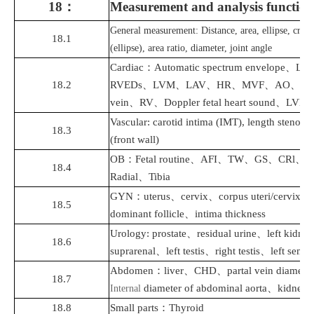
18
：
Measurement and analysis function
General measurement: Distance, area, ellipse, cross
18.1
(ellipse), area ratio, diameter, joint angle
Cardiac
：
Automatic spectrum envelope
、
LV
18.2
RVEDs
、
LVM
、
LAV
、
HR
、
MVF
、
AO
、
A
vein
、
RV
、
Doppler fetal heart sound
、
LVET
Vascular: carotid intima (IMT), length stenosis
18.3
(front wall)
OB
：
Fetal routine
、
AFI
、
TW
、
GS
、
CRl
、
O
18.4
Radial
、
Tibia
GYN
：
uterus
、
cervix
、
corpus uteri/cervix ut
18.5
dominant follicle
、
intima thickness
Urology: prostate
、
residual urine
、
left kidney
18.6
suprarenal
、
left testis
、
right testis
、
left semin
Abdomen
：
liver
、
CHD
、
partal vein diameter
18.7
diameter of abdominal aorta
、
kidney
Internal
18.8
Small parts
：
Thyroid