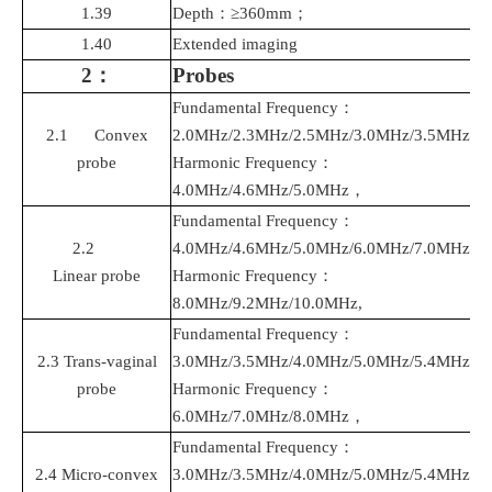
1.39
Depth
：
≥360mm
；
1.40
Extended
imaging
2
：
Probe
s
Fundamental Frequency
：
2.1 Convex
2.0MHz/2.3MHz/2.5MHz/3.0MHz/3.5MHz/4
probe
Harmonic Frequency
：
4.0MHz/4.6MHz/5.0MHz
，
Fundamental Frequency
：
2.2
4.0MHz/4.6MHz/5.0MHz/6.0MHz/7.0MHz/8
Linear probe
Harmonic Frequency
：
8.0MHz/9.2MHz/10.0MHz,
Fundamental Frequency
：
2.3 Trans
-
vaginal
3.0MHz/3.5MHz/4.0MHz/5.0MHz/5.4MHz/6
probe
Harmonic Frequency
：
6.0MHz/7.0MHz/8.0MHz
，
Fundamental Frequency
：
2.
4
Micro-convex
3.0MHz/3.5MHz/4.0MHz/5.0MHz/5.4MHz/6