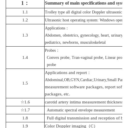
1
：
Summary of main specifications and system
1.1
Trolley
type all digital color Doppler ultrasonic m
1.2
Ultrasonic host operating system: Windows operati
Applications
：
1.3
Abdomen, obstetrics, gynecology, heart, urinary sys
pediatrics, newborns
, musculoskeletal
Probe
s
：
1.4
Convex probe,
Tran-vaginal
probe, Linear probe,
probe
Applications and report
：
Abdominal,OB,GYN,Cardiac,Urinary,Small Parts,Su
1.5
measurement software packages, report softw
packages, etc.
☆1.6
carotid artery intima measurement
thickness(
I
☆1.7
Automatic spectral envelope measurement
1.8
Full digital transmission and reception of be
1.9
Color
Doppler
imaging
（
C
）