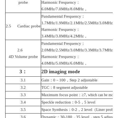
probe
Harmonic Frequency
：
6.0MHz/7.0MHz/8.0MHz
，
Fundamental Frequency
：
1.7
MHz/1.9MHz/2.1MHz/2.5MHz/3.0MHz/3
2.
5
Cardiac
probe
Harmonic Frequency
：
3.4MHz/3.8MHz/4.2MHz
，
Fundamental Frequency
：
2.
6
2.0
MHz/2.5MHz/3.0MHz/3.3MHz/3.7MHz/4
4D
Volume probe
Harmonic Frequency
：
4.0MHz/5.0MHz/6.0MHz
，
3
：
2D imaging mode
3.1
Gain
：
0
－
100
，
Step 2 adjustable
3.2
TGC
：
8 segment adjustable
3.3
Maximum focus point
：
≥7,
which can be moved 
3.4
Speckle reduction
：
0-5
，
5 level
3.5
Space Synthesis
：
0-2
，
2 level
（
Liner probe: 
3.6
Dynamic
：
30-180
，
35 level
，
step 5 adjustab