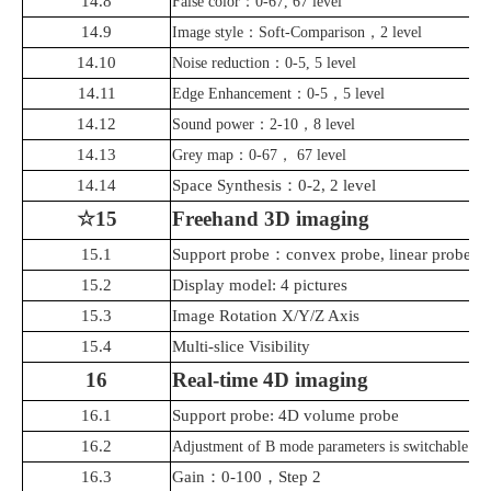
14.8
False color
：
0-67, 67 level
14.9
Image style
：
Soft-Comparison
，
2 level
14.10
Noise reduction
：
0-5, 5 level
14.11
Edge Enhancement
：
0-5
，
5 level
14.12
Sound power
：
2-10
，
8 level
14.13
Grey map
：
0-67
，
67 level
14.14
Space Synthesis
：
0-2, 2 level
☆15
Freehand 3D imaging
15.1
Support probe
：
convex prob
e
, linear probe
15.2
Display model: 4 pictures
15.3
Image Rotation X/Y/Z Axis
15.4
Multi
-
slice Visibility
16
Real-time 4D imaging
16.1
S
upport
probe
: 4D volume probe
16.2
Adjustment of B mode parameters is switchable
16.3
Gain
：
0-100
，
Step 2