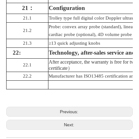
21
：
Configuration
21.1
Trolley type full digital color
Doppler
ultrasou
Probe: convex array probe (standard), linear p
21.2
cardiac probe (optional),
4D
volume probe (op
21.3
≥13 quick adjusting knobs
22
:
Technology, after-sales service and
After acceptance, the warranty is free for two
22.1
certificate
）
22.2
Manufacturer has ISO13485 certification and E
Previous:
Next: