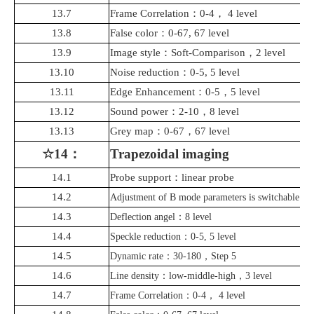
13.7
Frame Correlation
：
0-4
，
4 level
13.8
False color
：
0-67, 67 level
13.9
Image style
：
Soft-Comparison
，
2 level
13.10
Noise reduction
：
0-5, 5 level
13.11
Edge Enhancement
：
0-5
，
5 level
13.12
Sound power
：
2-10
，
8 level
13.13
Grey map
：
0-67
，
67 level
☆14
：
Trapezoidal imaging
14.1
Probe support
：
linear probe
14.2
Adjustment of B mode parameters is switchable
14.3
Deflection angel
：
8 level
14.4
Speckle reduction
：
0-5, 5 level
14.5
Dynamic rate
：
30-180
，
Step 5
14.6
Line
density
：
low-middle-high
，
3 level
14.7
Frame Correlation
：
0-4
，
4 level