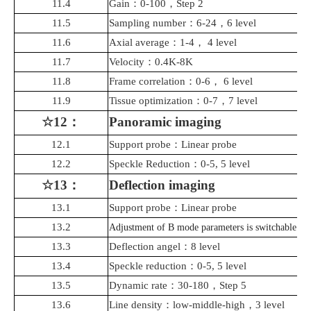
11.4
Gain
：
0-100
，
Step 2
11.5
Sampling number
：
6-24
，
6 level
11.6
Axial average
：
1-4
，
4 level
11.7
Velocity
：
0.4K-8K
11.8
Frame correlation
：
0-6
，
6 level
11.9
Tissue
optimization
：
0-7
，
7 level
☆12
：
Panoramic imaging
12.1
Support probe
：
Linear probe
12.
2
Speckle Reduction
：
0-5, 5 level
☆13
：
Deflection imaging
13.1
Support probe
：
Linear probe
13.2
Adjustment of B mode parameters is switchable
13.3
Deflection angel
：
8 level
13.4
Speckle reduction
：
0-5, 5 level
13.5
Dynamic rate
：
30-180
，
Step 5
13.6
Line
density
：
low-middle-high
，
3 level