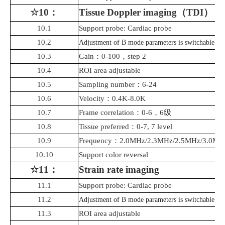
☆10
：
Tissue
Doppler
imaging
（
TDI
）
10.1
Support probe
:
Cardiac
probe
10.2
Adjustment of B mode parameters is switchable
10.3
Gain
：
0-100
，
step 2
10.4
ROI area adjustable
10.5
Sampling number
：
6-24
10.6
Velocity
：
0.4K-8.0K
10.7
Frame correlation
：
0-6
，
6
级
10.8
Tissue preferred
：
0-7, 7 level
10.9
Frequency
：
2.0MHz/2.3MHz/2.5MHz/3.0MH
10.10
Support color
reversal
☆11
：
Strain rate imaging
11.1
Support probe: Cardiac
probe
11.2
Adjustment of B mode parameters is switchable
11.3
ROI area adjustable